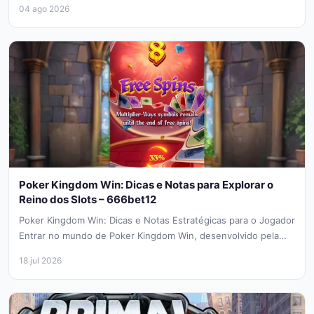
04 ago 2026
Poker Kingdom Win: Dicas e Notas para Explorar o
Reino dos Slots – 666bet12
Poker Kingdom Win: Dicas e Notas Estratégicas para o Jogador
Entrar no mundo de Poker Kingdom Win, desenvolvido pela
Pocket...
18 jul 2026