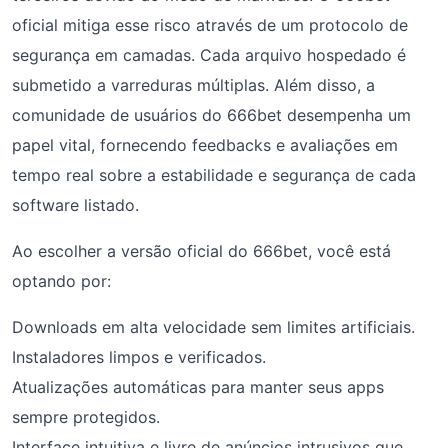
oficial mitiga esse risco através de um protocolo de
segurança em camadas. Cada arquivo hospedado é
submetido a varreduras múltiplas. Além disso, a
comunidade de usuários do 666bet desempenha um
papel vital, fornecendo feedbacks e avaliações em
tempo real sobre a estabilidade e segurança de cada
software listado.
Ao escolher a versão oficial do 666bet, você está
optando por:
Downloads em alta velocidade sem limites artificiais.
Instaladores limpos e verificados.
Atualizações automáticas para manter seus apps
sempre protegidos.
Interface intuitiva e livre de anúncios intrusivos que