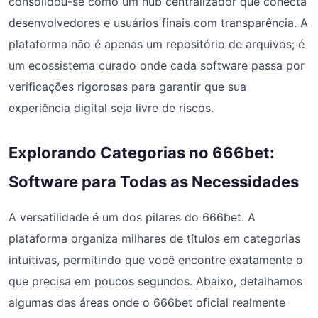
consolidou-se como um hub centralizador que conecta
desenvolvedores e usuários finais com transparência. A
plataforma não é apenas um repositório de arquivos; é
um ecossistema curado onde cada software passa por
verificações rigorosas para garantir que sua
experiência digital seja livre de riscos.
Explorando Categorias no 666bet:
Software para Todas as Necessidades
A versatilidade é um dos pilares do 666bet. A
plataforma organiza milhares de títulos em categorias
intuitivas, permitindo que você encontre exatamente o
que precisa em poucos segundos. Abaixo, detalhamos
algumas das áreas onde o 666bet oficial realmente