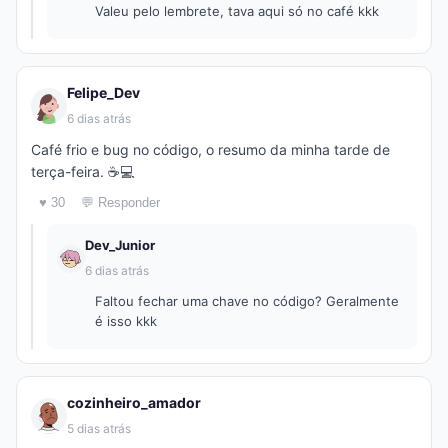
Valeu pelo lembrete, tava aqui só no café kkk
Felipe_Dev
6 dias atrás
Café frio e bug no código, o resumo da minha tarde de
terça-feira. ☕💻
♥ 30
💬 Responder
Dev_Junior
6 dias atrás
Faltou fechar uma chave no código? Geralmente
é isso kkk
cozinheiro_amador
5 dias atrás