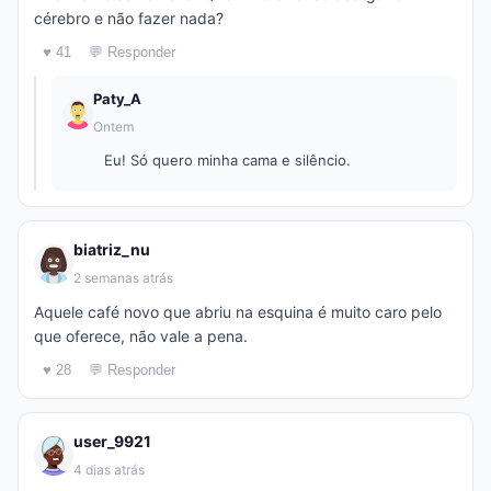
cérebro e não fazer nada?
♥ 41
💬 Responder
Paty_A
Ontem
Eu! Só quero minha cama e silêncio.
biatriz_nu
2 semanas atrás
Aquele café novo que abriu na esquina é muito caro pelo
que oferece, não vale a pena.
♥ 28
💬 Responder
user_9921
4 dias atrás