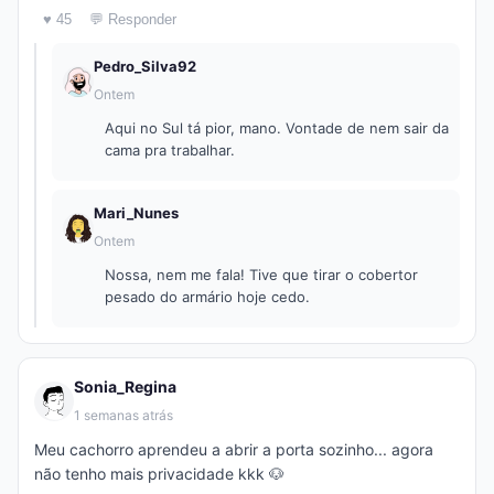
♥ 45
💬 Responder
Pedro_Silva92
Ontem
Aqui no Sul tá pior, mano. Vontade de nem sair da
cama pra trabalhar.
Mari_Nunes
Ontem
Nossa, nem me fala! Tive que tirar o cobertor
pesado do armário hoje cedo.
Sonia_Regina
1 semanas atrás
Meu cachorro aprendeu a abrir a porta sozinho... agora
não tenho mais privacidade kkk 🐶