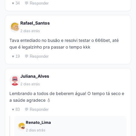
♥ 34
💬 Responder
Rafael_Santos
2 dias atrás
Tava entediado no busão e resolvi testar o 666bet, até
que é legalzinho pra passar o tempo kkk
♥ 19
💬 Responder
Juliana_Alves
2 dias atrás
Lembrando a todos de beberem água! O tempo tá seco e
a saúde agradece 💧
♥ 83
💬 Responder
Renato_Lima
2 dias atrás