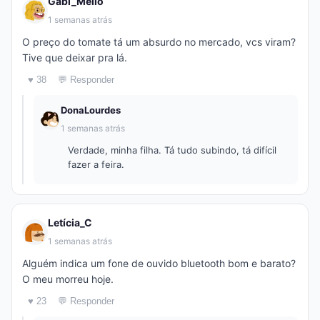
Gabi_Mello
1 semanas atrás
O preço do tomate tá um absurdo no mercado, vcs viram?
Tive que deixar pra lá.
♥ 38
💬 Responder
DonaLourdes
1 semanas atrás
Verdade, minha filha. Tá tudo subindo, tá difícil
fazer a feira.
Letícia_C
1 semanas atrás
Alguém indica um fone de ouvido bluetooth bom e barato?
O meu morreu hoje.
♥ 23
💬 Responder